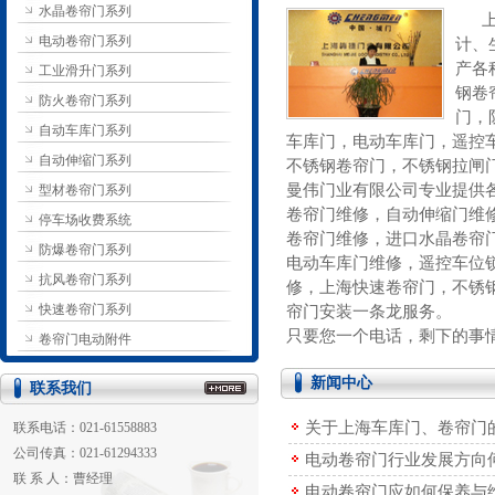
水晶卷帘门系列
电动卷帘门系列
计、
产各
工业滑升门系列
钢卷
防火卷帘门系列
门，
自动车库门系列
车库门，电动车库门，遥控
自动伸缩门系列
不锈钢卷帘门，不锈钢拉闸
曼伟门业有限公司专业提供
型材卷帘门系列
卷帘门维修，自动伸缩门维
停车场收费系统
卷帘门维修，进口水晶卷帘
防爆卷帘门系列
电动车库门维修，遥控车位
抗风卷帘门系列
修，上海快速卷帘门，不锈
快速卷帘门系列
帘门安装一条龙服务。
只要您一个电话，剩下的事情我们
卷帘门电动附件
新闻中心
联系我们
关于上海车库门、卷帘门
联系电话：021-61558883
公司传真：021-61294333
电动卷帘门行业发展方向
联 系 人：曹经理
电动卷帘门应如何保养与