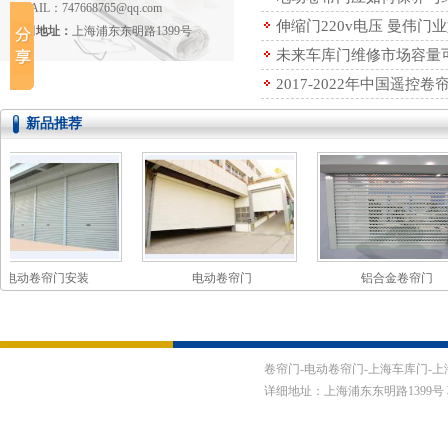
EMAIL：747668765@qq.com
伸缩门220v电压 曼伟
公司地址：
上海浦东东明路1399号
未来车库门维修市场容量
2017-2022年中国遥
新品推荐
动卷帘门安装
电动卷帘门
铝合金卷帘门
卷帘门-电动卷帘门-上海车库门-上海伸缩门-
详细地址：上海浦东东明路1399号 联系电话